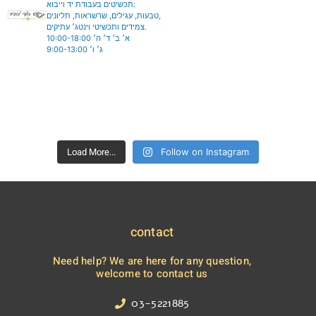
תכשיטים בעבודת יד וייבוא:
טבעות, עגילים, שרשראות, תליונים,
צמידים ותכשיטי וינטג׳ עתיקים.
א׳ ב׳ ד׳ ה׳ 10:00-18:00
ג׳ ו׳ 9:00-13:00
hodhadar_jewelry
hodhadar_jewelry
Aug 6
hodhadar_jewelry
Aug 5
hodhadar_jewelry
Aug 4
hodhadar_jewelry
Aug 3
hodhadar_jewelry
Aug 2
hodhadar_jewelry
Jul 28
hodhadar_jewelry
Jul 27
hodhadar_jewelry
Jul 26
Load More...
Jul 21
Follow on Instagram
contact
תכשיטי הוד והדר אבן גבירול 105 תל אביב
Need help? We are here for any question,
3
0
🌞☀️🌞
welcome to contact us
תכשיטי הוד והדר אבן גבירול 105 תל אביב
8
0
טבעות וינטג׳, רובי גרנט ויהלומים
טבעות ספיר ויהלומים 💙 תכשיטי הוד והדר אבן גבירול
7
1
פשוט ומדויק 😍 צמיד וינטג׳ זהב צהוב 14 קראט, עבודת
3
0
03-5221885
105 תל-אביב
6
0
6
1
יד מלאה בסטייל שלא נעלם לעולם
צמיד חוליות ✨