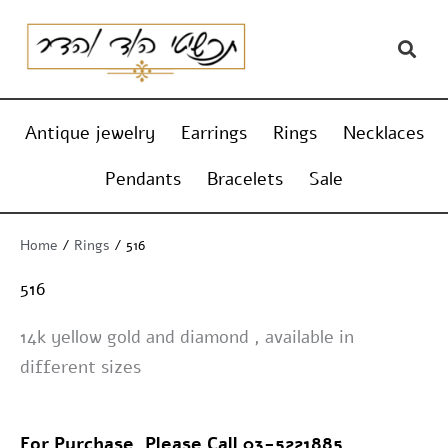
Skip
content
to
content
Antique jewelry
Earrings
Rings
Necklaces
Pendants
Bracelets
Sale
Home
/
Rings
/ 516
516
14k yellow gold and diamond , available in
different sizes
For Purchase, Please Call 03-5221885