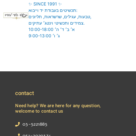
✨ SINCE 1991 ✨
תכשיטים בעבודת יד וייבוא:
טבעות, עגילים, שרשראות, תליונים,
צמידים ותכשיטי וינטג׳ עתיקים.
א׳ ב׳ ד׳ ה׳ 10:00-18:00
ג׳ ו׳ 9:00-13:00
hodhadar_jewelry
hodhadar_jewelry
hodhadar_jewelry
Aug 6
Aug 5
Aug 4
תכשיטי הוד
🌞☀️🌞
3
0
והדר אבן
7
1
גבירול 105
contact
תל אביב
Need help? We are here for any question,
7
0
welcome to contact us
03-5221885
051-2020374