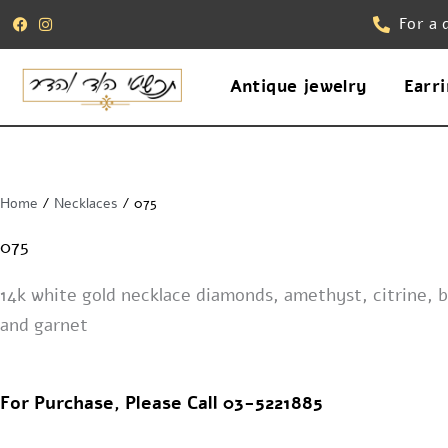
Skip
content
For a 
to
content
Antique jewelry
Earr
Home
/
Necklaces
/ 075
075
14k white gold necklace diamonds, amethyst, citrine, 
and garnet
For Purchase, Please Call 03-5221885