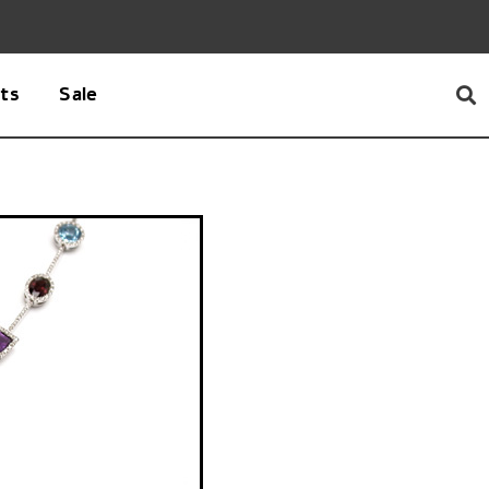
ets
Sale