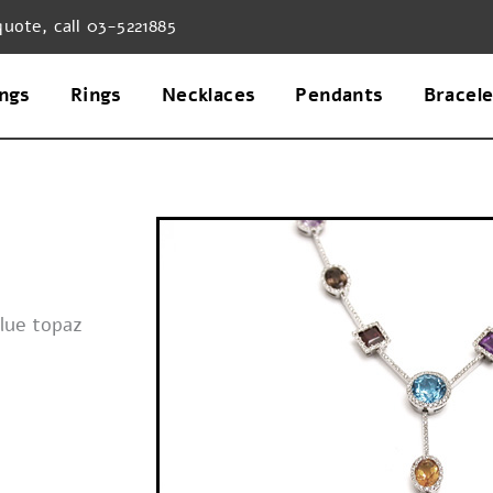
quote, call 03-5221885
ings
Rings
Necklaces
Pendants
Bracel
blue topaz