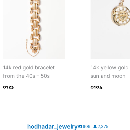
14k red gold bracelet
14k yellow gold
from the 40s – 50s
sun and moon
0123
0104
hodhadar_jewelry
609
2,375