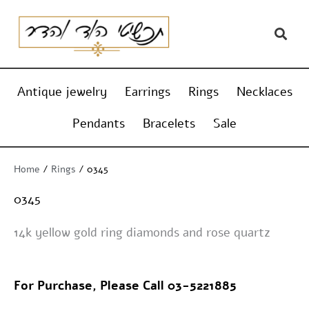
Skip
content
to
content
Antique jewelry
Earrings
Rings
Necklaces
Pendants
Bracelets
Sale
Home
/
Rings
/ 0345
0345
14k yellow gold ring diamonds and rose quartz
For Purchase, Please Call 03-5221885