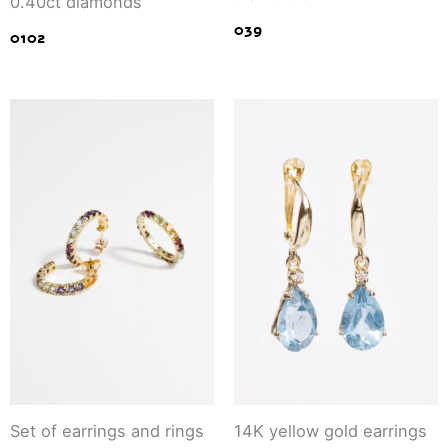
0.40ct diamonds
039
0102
Set of earrings and rings
14K yellow gold earrings