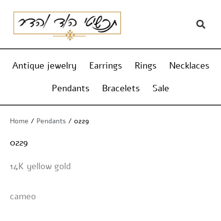
Skip
content
to
content
Antique jewelry
Earrings
Rings
Necklaces
Pendants
Bracelets
Sale
Home
/
Pendants
/ 0229
0229
14K yellow gold
cameo