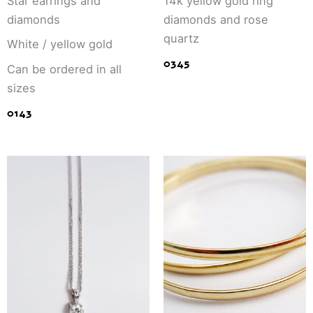
Star earrings and
14k yellow gold ring
diamonds
diamonds and rose
quartz
White / yellow gold
0345
Can be ordered in all
sizes
0143