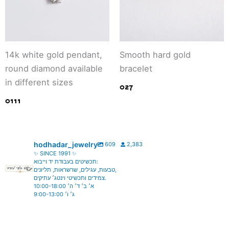
14k white gold pendant,
Smooth hard gold
round diamond available
bracelet
in different sizes
027
0111
hodhadar_jewelry
609
2,383
✨ SINCE 1991 ✨
תכשיטים בעבודת יד וייבוא:
טבעות, עגילים, שרשראות, תליונים,
צמידים ותכשיטי וינטג׳ עתיקים.
א׳ ב׳ ד׳ ה׳ 10:00-18:00
ג׳ ו׳ 9:00-13:00
hodhadar_jewelry
hodhadar_jewelry
Aug 6