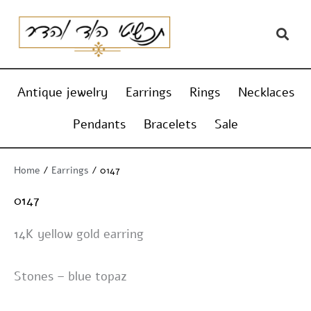
Skip
content
to
content
Antique jewelry
Earrings
Rings
Necklaces
Pendants
Bracelets
Sale
Home
/
Earrings
/ 0147
0147
14K yellow gold earring
Stones – blue topaz