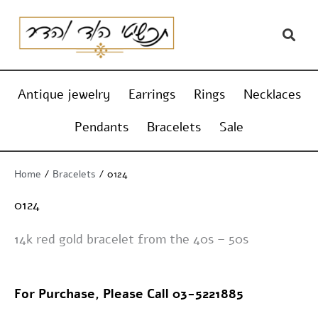
Skip
content
to
content
Antique jewelry
Earrings
Rings
Necklaces
Pendants
Bracelets
Sale
Home
/
Bracelets
/ 0124
0124
14k red gold bracelet from the 40s – 50s
For Purchase, Please Call 03-5221885